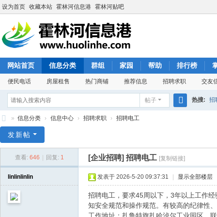
设为首页
收藏本站
霍林河信息港
霍林河贴吧
网站首页
信息分类
群组
家园
帮助
排行榜
便民电话
房屋租售
热门商铺
推荐信息
招聘求职
交友
热搜:
招
帖子
搜
»
信息分类
›
信息中心
›
招聘求职
›
招聘电工
索
霍
发新帖
林
[企业招聘]
招聘电工
查看:
646
|
回复:
1
[复制链接]
河
信
linlinlinlin
发表于 2026-5-20 09:37:31
|
显示全部楼层
息
招聘电工，要求45周以下，3年以上工作
港
知安全规范和操作规范。有较高的纪律性、
工作地址：扎鲁特旗扎哈淖尔工业园区。联系电