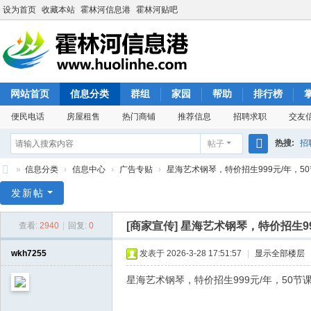
设为首页
收藏本站
霍林河信息港
霍林河贴吧
网站首页
信息分类
群组
家园
帮助
排行榜
便民电话
房屋租售
热门商铺
推荐信息
招聘求职
交友
热搜:
招
帖子
搜
»
信息分类
›
信息中心
›
广告专贴
›
星海艺术钢琴，特价招生999元/年，50节
索
霍
发新帖
林
[商家宣传]
星海艺术钢琴，特价招生9
查看:
2940
|
回复:
0
河
信
wkh7255
发表于 2026-3-28 17:51:57
|
显示全部楼层
息
星海艺术钢琴，特价招生999元/年，50节
港