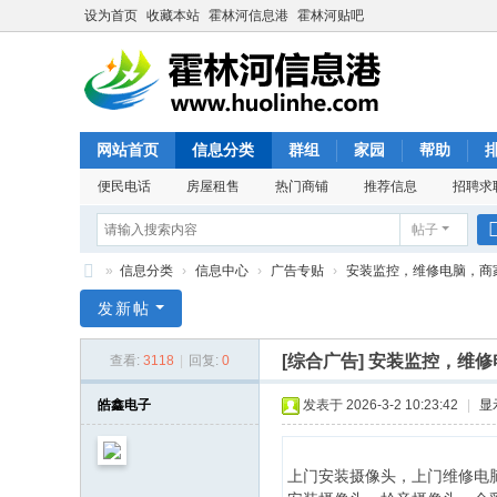
设为首页
收藏本站
霍林河信息港
霍林河贴吧
网站首页
信息分类
群组
家园
帮助
便民电话
房屋租售
热门商铺
推荐信息
招聘求
帖子
»
信息分类
›
信息中心
›
广告专贴
›
安装监控，维修电脑，商
霍
发新帖
林
[综合广告]
安装监控，维修
查看:
3118
|
回复:
0
河
信
皓鑫电子
发表于 2026-3-2 10:23:42
|
显
息
港
上门安装摄像头，上门维修电