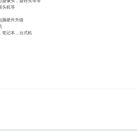
彩摄像头，旋转头等等
摇头机等
电脑硬件升级
机
，笔记本，台式机