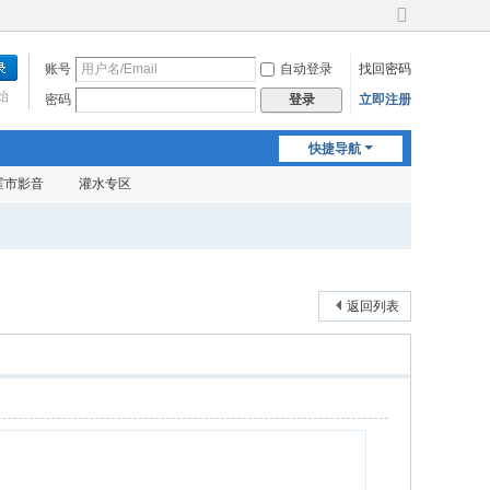
切
换
账号
自动登录
找回密码
到
宽
始
密码
立即注册
登录
版
快捷导航
霍市影音
灌水专区
返回列表