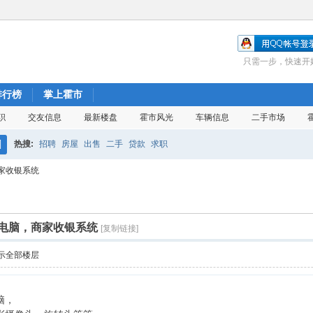
只需一步，快速开
排行榜
掌上霍市
职
交友信息
最新楼盘
霍市风光
车辆信息
二手市场
热搜:
招聘
房屋
出售
二手
贷款
求职
搜
家收银系统
索
电脑，商家收银系统
[复制链接]
示全部楼层
脑，