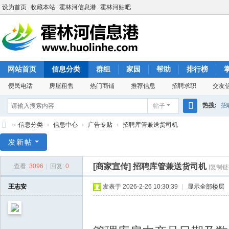
设为首页
收藏本站
霍林河信息港
霍林河贴吧
网站首页
信息分类
群组
家园
帮助
排行榜
便民电话
房屋租售
热门商铺
推荐信息
招聘求职
交友
热搜:
招
帖子
搜
»
信息分类
›
信息中心
›
广告专贴
›
招聘库管兼送货司机
索
霍
发新帖
林
[商家宣传]
招聘库管兼送货司机
查看:
3096
|
回复:
0
[复制链
河
信
王志安
发表于 2026-2-26 10:30:39
|
显示全部楼层
息
港