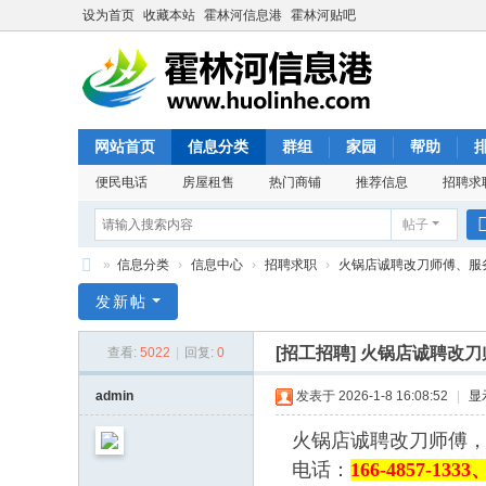
设为首页
收藏本站
霍林河信息港
霍林河贴吧
网站首页
信息分类
群组
家园
帮助
便民电话
房屋租售
热门商铺
推荐信息
招聘求
帖子
»
信息分类
›
信息中心
›
招聘求职
›
火锅店诚聘改刀师傅、服务员
霍
发新帖
林
[招工招聘]
火锅店诚聘改刀
查看:
5022
|
回复:
0
河
信
admin
发表于 2026-1-8 16:08:52
|
显
息
火锅店诚聘改刀师傅，工
港
电话：
166-4857-1333、