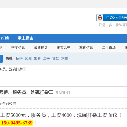
只需一步，快速开
排行榜
掌上霍市
职
交友信息
最新楼盘
霍市风光
车辆信息
二手市场
热搜:
招聘
房屋
出售
二手
贷款
求职
搜
、洗碗打杂工 ...
索
师傅、服务员、洗碗打杂工
[复制链接]
示全部楼层
资5000元，服务员，工资4000，洗碗打杂工资面议！
150-0495-3739
！