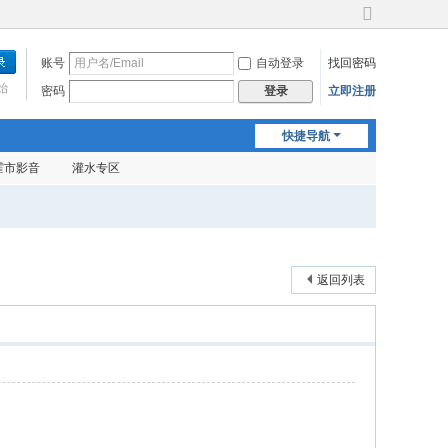
切
换
账号
自动登录
找回密码
到
宽
始
密码
立即注册
登录
版
快捷导航
霍市影音
灌水专区
返回列表