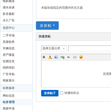
电影频道
灌水杂谈
本版块或指定的范围内尚无主题
影音摄影
永久广告
发新帖
信息中心
二手市场
快速发帖
房屋租售
车辆信息
选择主题分类
房产楼盘
征婚交友
招聘求职
您需
广告专贴
商家展示
站务版块
转播给听众
发表帖子
网站信息
站务管理
商家申请