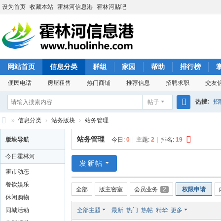
设为首页
收藏本站
霍林河信息港
霍林河贴吧
网站首页
信息分类
群组
家园
帮助
排行榜
便民电话
房屋租售
热门商铺
推荐信息
招聘求职
交友
热搜:
招
帖子
搜
»
信息分类
›
站务版块
›
站务管理
索
霍
站务管理
版块导航
今日:
0
|
主题:
2
|
排名:
19
林
今日霍林河
河
发新帖
霍市动态
信
餐饮娱乐
全部
版主密室
会员业务
2
权限申请
息
休闲购物
港
同城活动
全部主题
最新
热门
热帖
精华
更多