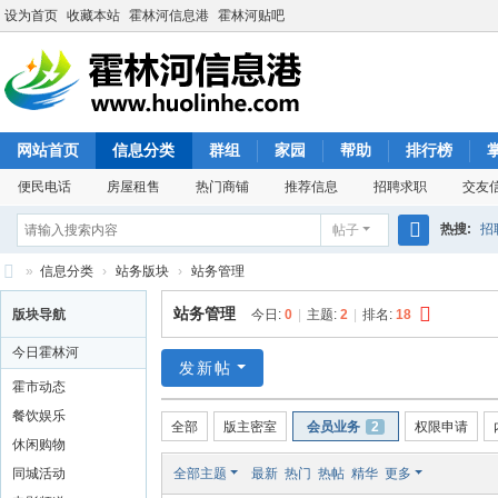
设为首页
收藏本站
霍林河信息港
霍林河贴吧
网站首页
信息分类
群组
家园
帮助
排行榜
便民电话
房屋租售
热门商铺
推荐信息
招聘求职
交友
热搜:
招
帖子
搜
»
信息分类
›
站务版块
›
站务管理
索
霍
站务管理
版块导航
今日:
0
|
主题:
2
|
排名:
18
林
今日霍林河
河
发新帖
霍市动态
信
餐饮娱乐
全部
版主密室
会员业务
2
权限申请
息
休闲购物
港
同城活动
全部主题
最新
热门
热帖
精华
更多