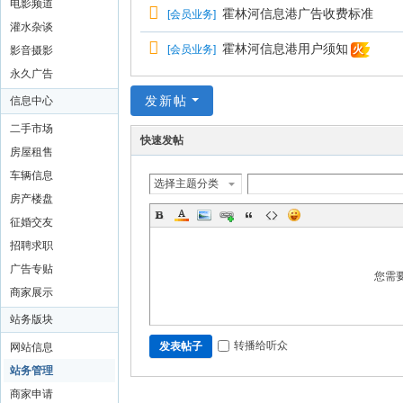
电影频道
霍林河信息港广告收费标准
[
会员业务
]
灌水杂谈
霍林河信息港用户须知
[
会员业务
]
火
影音摄影
永久广告
发新帖
信息中心
二手市场
快速发帖
房屋租售
车辆信息
选择主题分类
房产楼盘
征婚交友
招聘求职
广告专贴
您需
商家展示
站务版块
转播给听众
发表帖子
网站信息
站务管理
商家申请