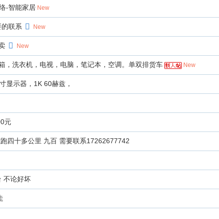
网络-智能家居
New
要的联系
New
卖
New
箱，洗衣机，电视，电脑，笔记本，空调。单双排货车
New
寸显示器，1K 60赫兹，
0元
四十多公里 九百 需要联系17262677742
台 不论好坏
走