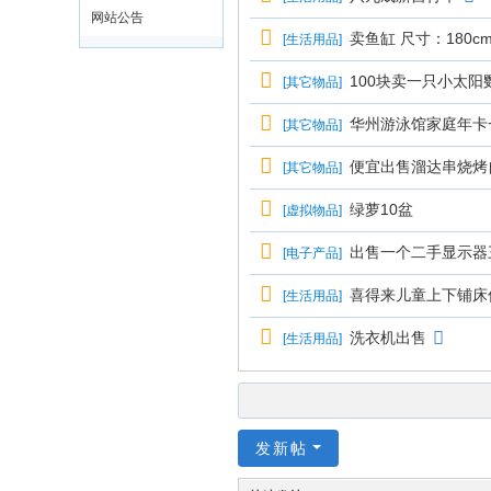
网站公告
卖鱼缸 尺寸：180c
[
生活用品
]
100块卖一只小太阳
[
其它物品
]
华州游泳馆家庭年卡
[
其它物品
]
便宜出售溜达串烧烤
[
其它物品
]
绿萝10盆
[
虚拟物品
]
出售一个二手显示器
[
电子产品
]
喜得来儿童上下铺床
[
生活用品
]
洗衣机出售
[
生活用品
]
发新帖