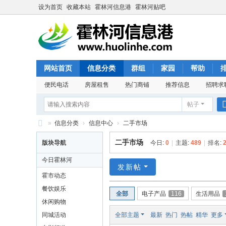
设为首页
收藏本站
霍林河信息港
霍林河贴吧
网站首页
信息分类
群组
家园
帮助
便民电话
房屋租售
热门商铺
推荐信息
招聘求
帖子
»
信息分类
›
信息中心
›
二手市场
霍
二手市场
版块导航
今日:
0
|
主题:
489
|
排名:
林
今日霍林河
河
发新帖
霍市动态
信
餐饮娱乐
全部
电子产品
116
生活用品
息
休闲购物
港
同城活动
全部主题
最新
热门
热帖
精华
更多