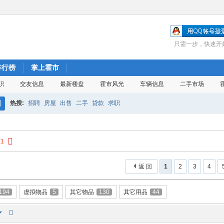
只需一步，快速开
排行榜
掌上霍市
职
交友信息
最新楼盘
霍市风光
车辆信息
二手市场
热搜:
招聘
房屋
出售
二手
贷款
求职
搜
索
21
返 回
1
2
3
4
194
虚拟物品
5
其它物品
130
其它用品
44