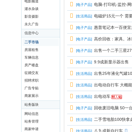
电影频道
电脑-打印机-监控-
[
电子产品
]
灌水杂谈
电磁炉15元一个 需
[
生活用品
]
影音摄影
永久广告
惠普笔记本一百便宜
[
电子产品
]
信息中心
高价回收：家具。冰
[
电子产品
]
二手市场
房屋租售
出售一个二手三星27
[
电子产品
]
车辆信息
9.9成新显示器出售
[
电子产品
]
房产楼盘
征婚交友
出售25年液化气罐10
[
生活用品
]
招聘求职
出电动自行车 大概能跑
[
生活用品
]
广告专贴
商家展示
出电动车
[
生活用品
]
站务版块
回收废旧电脑 50一
[
电子产品
]
网站信息
二手雪地胎100快拿
[
生活用品
]
站务管理
商家申请
八九成新自行车
[
生活用品
]