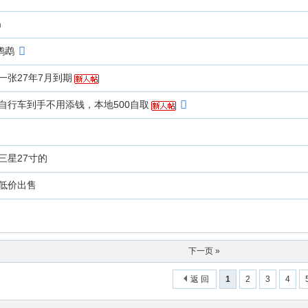
m
鹦鹉
一张27年7月到期
自行车到手不用添钱，本地500自取
三星27寸的
低价出售
下一页 »
返 回
1
2
3
4