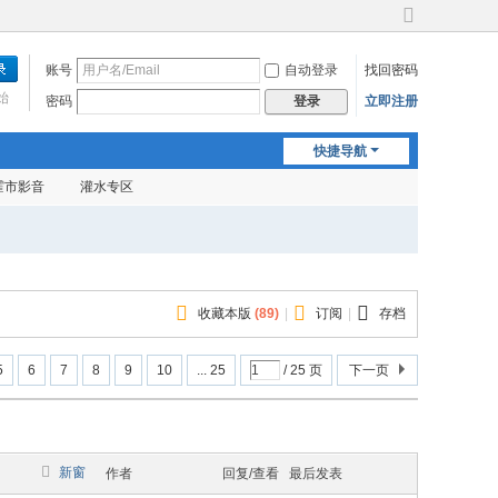
切
换
账号
自动登录
找回密码
到
宽
始
密码
立即注册
登录
版
快捷导航
霍市影音
灌水专区
收藏本版
(
89
)
|
订阅
|
存档
5
6
7
8
9
10
... 25
/ 25 页
下一页
新窗
作者
回复/查看
最后发表