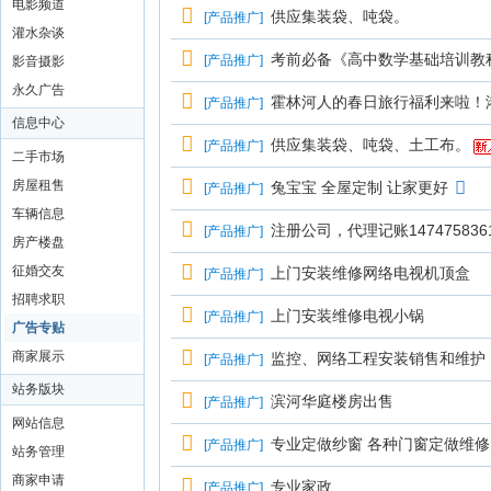
电影频道
供应集装袋、吨袋。
[
产品推广
]
灌水杂谈
考前必备《高中数学基础培训教
[
产品推广
]
影音摄影
永久广告
霍林河人的春日旅行福利来啦！
[
产品推广
]
信息中心
供应集装袋、吨袋、土工布。
[
产品推广
]
二手市场
房屋租售
兔宝宝 全屋定制 让家更好
[
产品推广
]
车辆信息
注册公司，代理记账147475836
[
产品推广
]
房产楼盘
征婚交友
上门安装维修网络电视机顶盒
[
产品推广
]
招聘求职
上门安装维修电视小锅
[
产品推广
]
广告专贴
商家展示
监控、网络工程安装销售和维护
[
产品推广
]
站务版块
滨河华庭楼房出售
[
产品推广
]
网站信息
专业定做纱窗 各种门窗定做维修
[
产品推广
]
站务管理
商家申请
专业家政
[
产品推广
]