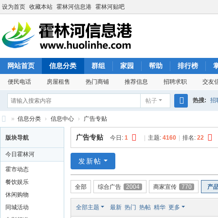
设为首页
收藏本站
霍林河信息港
霍林河贴吧
网站首页
信息分类
群组
家园
帮助
排行榜
便民电话
房屋租售
热门商铺
推荐信息
招聘求职
交友
热搜:
招
帖子
搜
»
信息分类
›
信息中心
›
广告专贴
索
霍
广告专贴
版块导航
今日:
1
|
主题:
4160
|
排名:
22
林
今日霍林河
河
发新帖
霍市动态
信
餐饮娱乐
全部
综合广告
2004
商家宣传
770
产
息
休闲购物
港
同城活动
全部主题
最新
热门
热帖
精华
更多