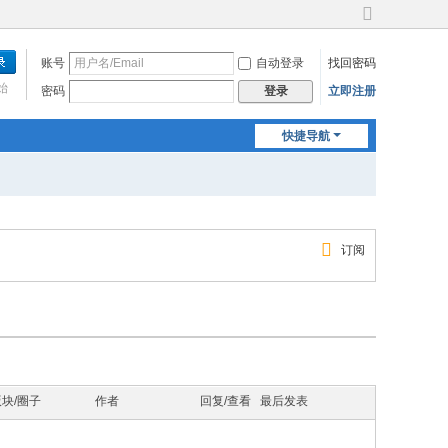
切
换
账号
自动登录
找回密码
到
宽
始
密码
立即注册
登录
版
快捷导航
订阅
版块/圈子
作者
回复/查看
最后发表