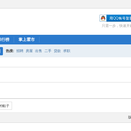
只需一步，快速开
排行榜
掌上霍市
热搜:
招聘
房屋
出售
二手
贷款
求职
搜
索
的帖子