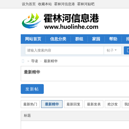
设为首页
收藏本站
霍林河信息港
霍林河贴吧
网站首页
信息分类
群组
家园
帮助
帖子
»
导读
›
最新精华
霍
最新精华
林
河
发新帖
信
息
最新热门
最新精华
最新回复
最新发表
抢沙发
我
港
标题