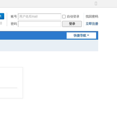
切
换
账号
自动登录
找回密码
到
宽
始
密码
立即注册
登录
版
快捷导航