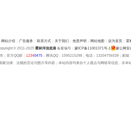
网站介绍
|
广告服务
|
联系方式
|
关于我们
|
免责声明
|
网站地图
|
设为首页
|
霍
pyright © 2011-2025
霍林河信息港
备案编号：
蒙ICP备11001371号-1
蒙公网安备 
市；官方QQ群：
1234
0475
；腾讯QQ：1595215298；电话：13204759339；邮箱：hu
国家法律、法规的言论与图片等内容；本站内容均来自个人观点与网络等信息，非本