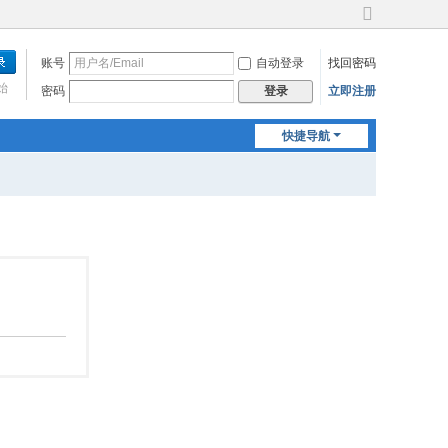
切
换
账号
自动登录
找回密码
到
宽
始
密码
立即注册
登录
版
快捷导航