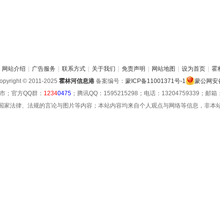
网站介绍
|
广告服务
|
联系方式
|
关于我们
|
免责声明
|
网站地图
|
设为首页
|
霍
pyright © 2011-2025
霍林河信息港
备案编号：
蒙ICP备11001371号-1
蒙公网安备 
市；官方QQ群：
1234
0475
；腾讯QQ：1595215298；电话：13204759339；邮箱：hu
国家法律、法规的言论与图片等内容；本站内容均来自个人观点与网络等信息，非本