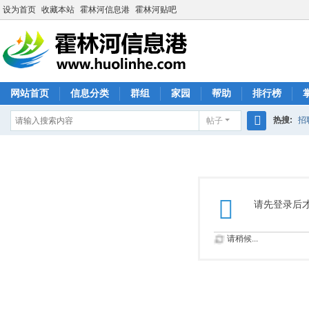
设为首页
收藏本站
霍林河信息港
霍林河贴吧
网站首页
信息分类
群组
家园
帮助
排行榜
热搜:
招
帖子
搜
索
请先登录后
请稍候...