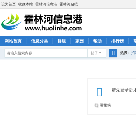
设为首页
收藏本站
霍林河信息港
霍林河贴吧
网站首页
信息分类
群组
家园
帮助
排行榜
热搜:
招
帖子
搜
索
请先登录后
请稍候...