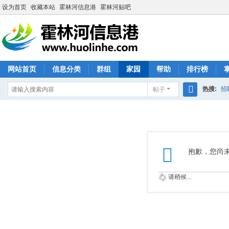
设为首页
收藏本站
霍林河信息港
霍林河贴吧
网站首页
信息分类
群组
家园
帮助
排行榜
热搜:
招
帖子
搜
索
抱歉，您尚
请稍候...