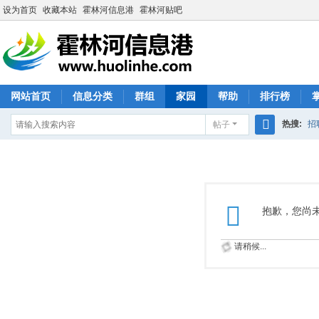
设为首页
收藏本站
霍林河信息港
霍林河贴吧
网站首页
信息分类
群组
家园
帮助
排行榜
热搜:
招
帖子
搜
索
抱歉，您尚
请稍候...