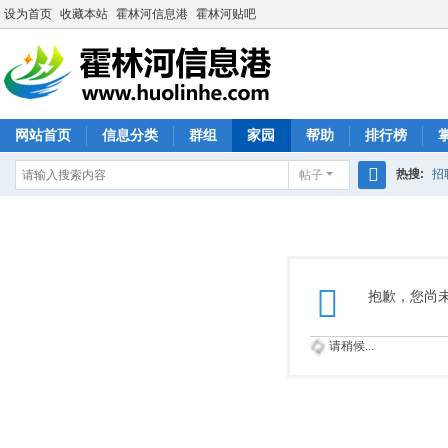
设为首页
收藏本站
霍林河信息港
霍林河贴吧
网站首页
信息分类
群组
家园
帮助
排行榜
热搜:
招
帖子
搜
索
抱歉，您尚
请稍候...