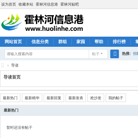
设为首页
收藏本站
霍林河信息港
霍林河贴吧
网站首页
信息分类
群组
家园
帮助
排行榜
热搜:
招
帖子
搜
»
导读
索
霍
导读首页
林
河
最新热门
最新精华
最新回复
最新发表
抢沙发
我的帖子
信
息
最新热门
港
暂时还没有帖子