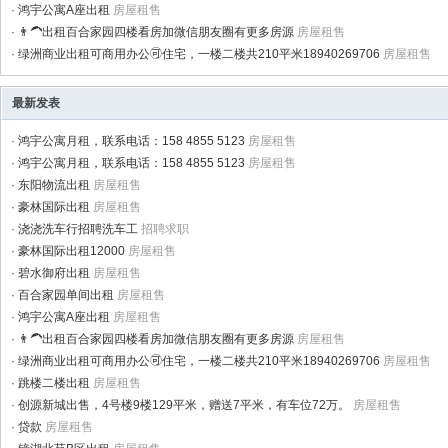
·
鸿宇公寓A座出租
房屋租售
·
👨‍🦱出租百合家园四楼看房加微信朋友圈有更多房源
房屋租售
·
绿洲商业出租可商用办公🉑住宅，一楼二楼共210平米18940269706
房屋租售
最新发表
·
鸿宇公寓月租，联系电话：158 4855 5123
房屋租售
·
鸿宇公寓月租，联系电话：158 4855 5123
房屋租售
·
东阳物流出租
房屋租售
·
豪林国际出租
房屋租售
·
浇浇洗车行招聘洗车工
招聘求职
·
豪林国际出租12000
房屋租售
·
碧水御府出租
房屋租售
·
百合家园单间出租
房屋租售
·
鸿宇公寓A座出租
房屋租售
·
👨‍🦱出租百合家园四楼看房加微信朋友圈有更多房源
房屋租售
·
绿洲商业出租可商用办公🉑住宅，一楼二楼共210平米18940269706
房屋租售
·
跳楼二楼出租
房屋租售
·
创源新城出售，4号楼9楼129平米，赠送7平米，有车位72万。
房屋租售
·
贷款
房屋租售