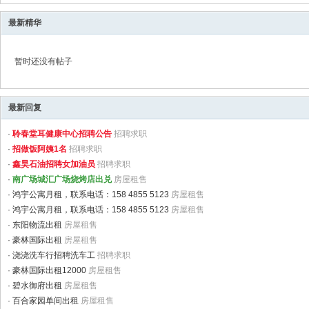
最新精华
暂时还没有帖子
最新回复
·
聆春堂耳健康中心招聘公告
招聘求职
·
招做饭阿姨1名
招聘求职
·
鑫昊石油招聘女加油员
招聘求职
·
南广场城汇广场烧烤店出兑
房屋租售
·
鸿宇公寓月租，联系电话：158 4855 5123
房屋租售
·
鸿宇公寓月租，联系电话：158 4855 5123
房屋租售
·
东阳物流出租
房屋租售
·
豪林国际出租
房屋租售
·
浇浇洗车行招聘洗车工
招聘求职
·
豪林国际出租12000
房屋租售
·
碧水御府出租
房屋租售
·
百合家园单间出租
房屋租售