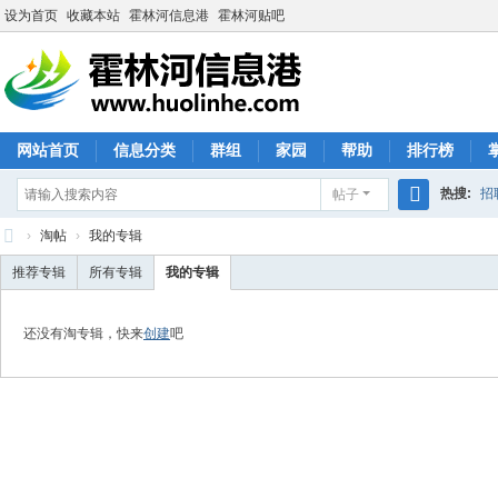
设为首页
收藏本站
霍林河信息港
霍林河贴吧
网站首页
信息分类
群组
家园
帮助
排行榜
热搜:
招
帖子
搜
›
淘帖
›
我的专辑
索
霍
推荐专辑
所有专辑
我的专辑
林
河
还没有淘专辑，快来
创建
吧
信
息
港