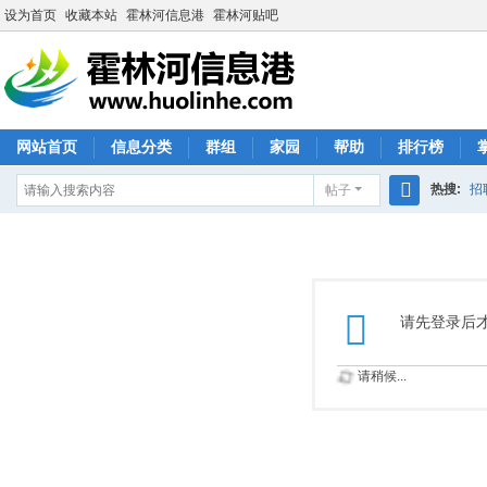
设为首页
收藏本站
霍林河信息港
霍林河贴吧
网站首页
信息分类
群组
家园
帮助
排行榜
热搜:
招
帖子
搜
索
请先登录后
请稍候...