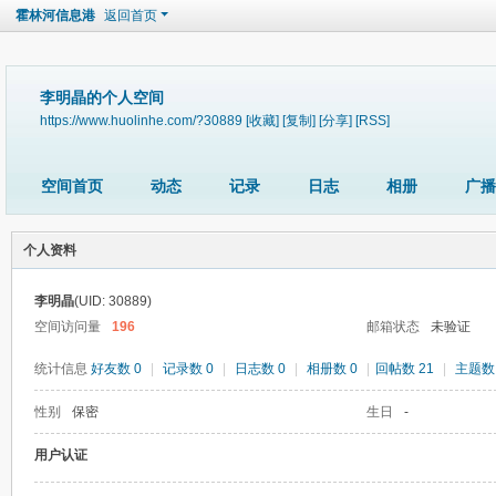
霍林河信息港
返回首页
李明晶的个人空间
https://www.huolinhe.com/?30889
[收藏]
[复制]
[分享]
[RSS]
空间首页
动态
记录
日志
相册
广播
个人资料
李明晶
(UID: 30889)
空间访问量
196
邮箱状态
未验证
统计信息
好友数 0
|
记录数 0
|
日志数 0
|
相册数 0
|
回帖数 21
|
主题数 
性别
保密
生日
-
用户认证