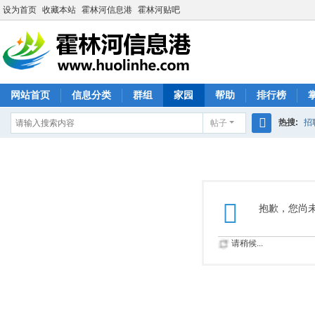
设为首页
收藏本站
霍林河信息港
霍林河贴吧
网站首页
信息分类
群组
家园
帮助
排行榜
热搜:
招
帖子
搜
索
抱歉，您尚
请稍候...