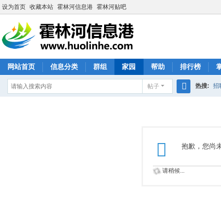
设为首页
收藏本站
霍林河信息港
霍林河贴吧
网站首页
信息分类
群组
家园
帮助
排行榜
热搜:
招
帖子
搜
索
抱歉，您尚
请稍候...