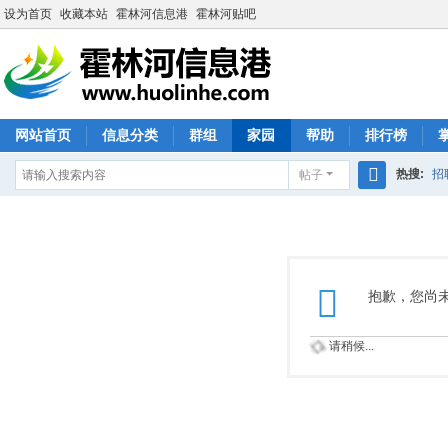
设为首页
收藏本站
霍林河信息港
霍林河贴吧
网站首页
信息分类
群组
家园
帮助
排行榜
热搜:
招
帖子
搜
索
抱歉，您尚
请稍候...