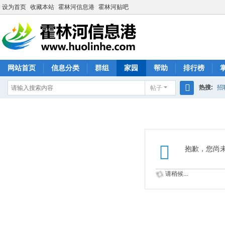
设为首页
收藏本站
霍林河信息港
霍林河贴吧
网站首页
信息分类
群组
家园
帮助
排行榜
热搜:
招
帖子
搜
索
抱歉，您尚
请稍候...