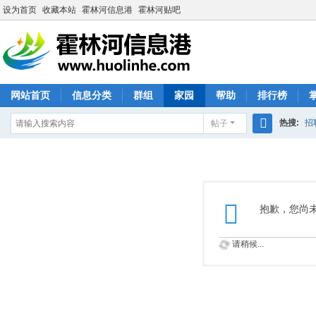
设为首页
收藏本站
霍林河信息港
霍林河贴吧
网站首页
信息分类
群组
家园
帮助
排行榜
热搜:
招
帖子
搜
索
抱歉，您尚
请稍候...